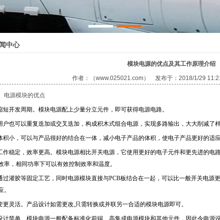
闻中心
模块电源的优点及其工作原理介绍
作者：（www.025021.com） 发布于：2018/1/29 11
、电源模块的优点
缩短开发周期。模块电源配上少量分立元件，即可获得电源电路。
用户也可以重复迭加或交叉迭加，构成积木式组合电源，实现多路输出，大大削减了
体积小，可以与产品很好的结合在一体，减小电子产品的体积，使电子产品更好的适
工作稳定，效率更高。模块电源相比开关电源，它使用更好的电子元件和更先进的电
效率，相同功率下可以有效控制效率和温度。
通过灌胶等固定工艺，同时电源模块直接与PCB板结合在一起，可以比一般开关电源
应。
变更灵活。产品设计如需更改,只需转换或并联另一合适的模块电源即可。
设计简单。模块电源一般配备标准化前端、高集成电源模块和其他元件，因此令电源