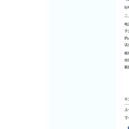
8)
二
电
子
的
话
模
供
载
本
上
下